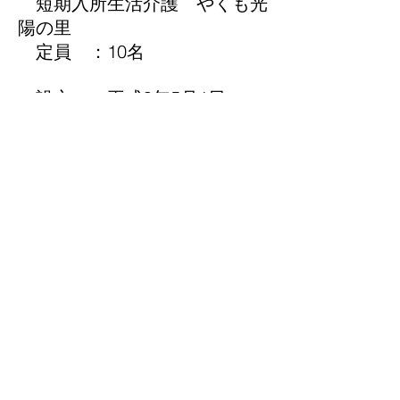
短期入所生活介護 やくも光
陽の里
​定員 ：10名
設立 ：平成9年5月1日
所在地：​〒690-2102
島根県松江市八雲町東
岩坂806
0852-54-2233
Fax
0852-54-2237
​重要事項説明書（介護老人福祉施設）
​重要事項説明書（短期入所）
​重要事項説明書（介護予防短期入所）